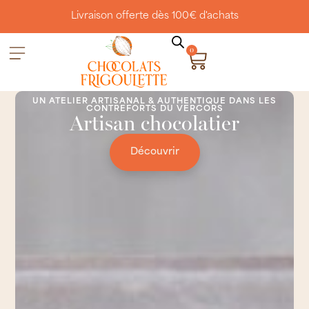
Livraison offerte dès 100€ d'achats
0
UN ATELIER ARTISANAL & AUTHENTIQUE DANS LES
CONTREFORTS DU VERCORS
Artisan chocolatier
Découvrir