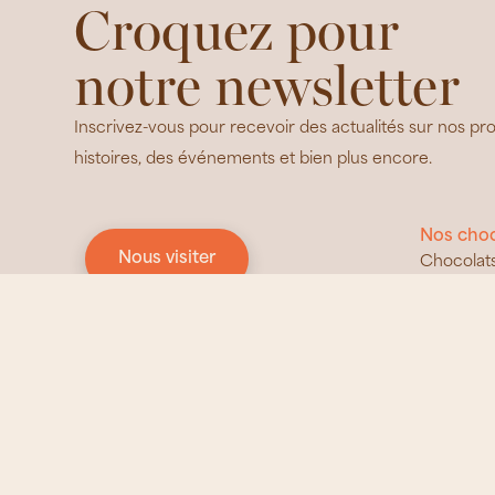
Croquez pour
notre newsletter
Inscrivez-vous pour recevoir des actualités sur nos pro
histoires, des événements et bien plus encore.
Nos choc
Nous visiter
Chocolats
Chocolats
Chocolats Frigoulette
Chocolat
9 chemin les Berangers
26400 Beaufort-sur-Gervanne
Chocolats
Chocolat
04 75 43 09 75
Chocolats
06 24 46 02 90