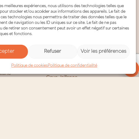
 les meilleures expériences, nous utilisons des technologies telles que
 pour stocker et/ou accéder aux informations des appareils. Le fait de
Je m'abonne
 ces technologies nous permettra de traiter des données telles que le
lats Frigoulette, j’accepte que mon adresse email soit
t de navigation ou les ID uniques sur ce site. Le fait de ne pas
s informations et offres promotionnelles en lien avec
u de retirer son consentement peut avoir un effet négatif sur certaines
iques et fonctions.
cepter
Refuser
Voir les préférences
Politique de cookies
Politique de confidentialité
 Frigoulette
Autour de Chocolats
Frigoulette
terie
Cave Jaillance
ie éthique /
Maison Boutarin
nts
Cave Raspail
Brasserie Markus
Essentiel de Lavande
le Vercors
Nougat Diane de Poytiers
La Ferme Rigaud
Brûlerie de Crussol