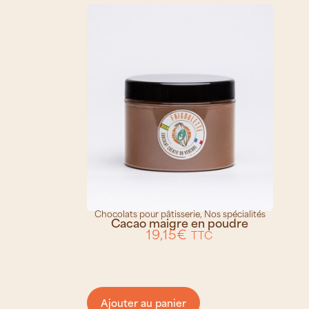
Chocolats pour pâtisserie
,
Nos spécialités
Cacao maigre en poudre
19,15
€
TTC
Ajouter au panier