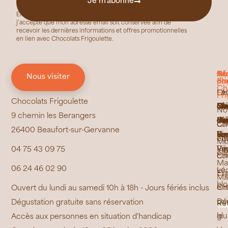
Je m'abonne
En m’inscrivant à la newsletter de Chocolats Frigoulette,
j’accepte que mon adresse email soit conservée afin de
recevoir les dernières informations et offres promotionnelles
en lien avec Chocolats Frigoulette.
No
In
Ch
Au
Nous visiter
ch
pra
Fri
de
Ch
Ch
FA
La
Fri
Chocolats Frigoulette
Ca
Ma
Ca
Bra
Ess
No
La
Brû
Gl
Mu
Ma
Bi
Le
Do
Se
Ge
Ch
ét
cho
No
9 chemin les Berangers
Jai
Bou
Ras
Ma
de
Di
Fe
de
de
de
de
"C
Ca
Pe
Co
Ca
de
Ch
co
Ch
26400 Beaufort-sur-Gervanne
La
de
Ri
Cr
Pr
Ber
la
Vo
La
/
Va
équ
éth
Mo
Poy
Ré
Vau
Vi
04 75 43 09 75
en
Ch
co
Ma
06 24 46 02 90
vé
Le
Es
Ma
bl
Ch
ent
Ouvert du lundi au samedi 10h à 18h - Jours fériés inclus
sa
Dé
Dégustation gratuite sans réservation
Ré
glu
le
Accès aux personnes en situation d'handicap