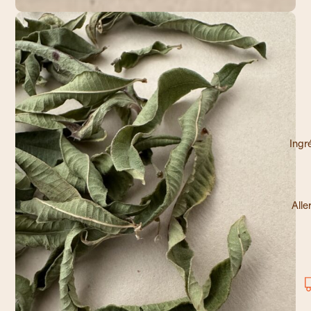
Ingr
Alle