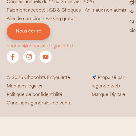
Ve
Congés annuels du 12 au 25 janvier 2026
Ch
Paiement accepté : CB & Chèques - Animaux non admis
Sa
Aire de camping - Parking gratuit
Ch
bio
Nous écrire
contact@chocolats-frigoulette.fr
© 2026 Chocolats Frigoulette
Propulsé par
Mentions légales
l'agence web
Politique de confidentialité
Marque Digitale
Conditions générales de vente