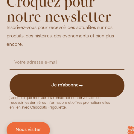
Croquez pour
notre newsletter
Inscrivez-vous pour recevoir des actualités sur nos
produits, des histoires, des événements et bien plus
encore.
Je m'abonne
En m’inscrivant à la newsletter de Chocolats Frigoulette,
j’accepte que mon adresse email soit conservée afin de
recevoir les dernières informations et offres promotionnelles
en lien avec Chocolats Frigoulette.
No
In
Ch
Au
Nous visiter
ch
pra
Fri
de