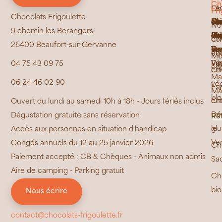
Ch
Ch
FA
La
Fri
Chocolats Frigoulette
Ca
Ma
Ca
Bra
Ess
No
La
Brû
Gl
Mu
Ma
Bi
Le
Do
Se
Ge
Ch
ét
cho
No
9 chemin les Berangers
Jai
Bou
Ras
Ma
de
Di
Fe
de
de
de
de
"C
Ca
Pe
Co
Ca
de
Ch
co
Ch
26400 Beaufort-sur-Gervanne
La
de
Ri
Cr
Pr
Ber
la
Vo
La
/
Va
équ
éth
Mo
Poy
Ré
Vau
Vi
04 75 43 09 75
en
Ch
co
Ma
06 24 46 02 90
vé
Le
Es
Ma
bl
Ch
ent
Ouvert du lundi au samedi 10h à 18h - Jours fériés inclus
sa
Dé
Dégustation gratuite sans réservation
Ré
glu
le
Accès aux personnes en situation d'handicap
Ve
Congés annuels du 12 au 25 janvier 2026
Ch
Paiement accepté : CB & Chèques - Animaux non admis
Sa
Aire de camping - Parking gratuit
Ch
bio
Nous écrire
contact@chocolats-frigoulette.fr