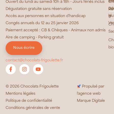
bl
Ch
ent
Ouvert du lundi au samedi 10h à 18h - Jours fériés inclus
sa
Dé
Dégustation gratuite sans réservation
Ré
glu
le
Accès aux personnes en situation d'handicap
Ve
Congés annuels du 12 au 25 janvier 2026
Ch
Paiement accepté : CB & Chèques - Animaux non admis
Sa
Aire de camping - Parking gratuit
Ch
bio
Nous écrire
contact@chocolats-frigoulette.fr
© 2026 Chocolats Frigoulette
Propulsé par
Mentions légales
l'agence web
Politique de confidentialité
Marque Digitale
Conditions générales de vente