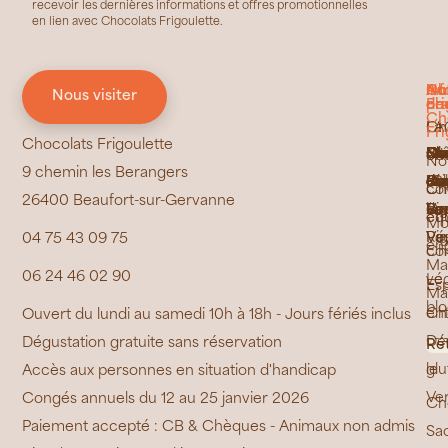
recevoir les dernières informations et offres promotionnelles
en lien avec Chocolats Frigoulette.
No
In
Ch
Au
Nous visiter
ch
pra
Fri
de
Ch
Ch
FA
La
Fri
Chocolats Frigoulette
Ca
Ma
Ca
Bra
Ess
No
La
Brû
Gl
Mu
Ma
Bi
Le
Do
Se
Ge
Ch
ét
cho
No
9 chemin les Berangers
Jai
Bou
Ras
Ma
de
Di
Fe
de
de
de
de
"C
Ca
Pe
Co
Ca
de
Ch
co
Ch
26400 Beaufort-sur-Gervanne
La
de
Ri
Cr
Pr
Ber
la
Vo
La
/
Va
équ
éth
Mo
Poy
Ré
Vau
Vi
04 75 43 09 75
en
Ch
co
Ma
06 24 46 02 90
vé
Le
Es
Ma
bl
Ch
ent
Ouvert du lundi au samedi 10h à 18h - Jours fériés inclus
sa
Dé
Dégustation gratuite sans réservation
Ré
glu
le
Accès aux personnes en situation d'handicap
Ve
Congés annuels du 12 au 25 janvier 2026
Ch
Paiement accepté : CB & Chèques - Animaux non admis
Sa