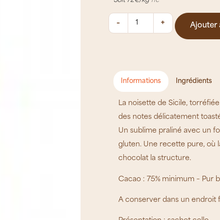
Soit 72€/kg
TTC
Ajouter 
Informations
Ingrédients
La noisette de Sicile, torréfi
des notes délicatement toast
Un sublime praliné avec un fon
gluten. Une recette pure, où l
chocolat la structure.
Cacao : 75% minimum – Pur 
A conserver dans un endroit fr