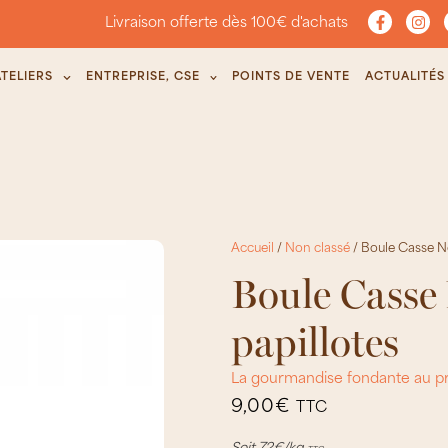
Livraison offerte dès 100€ d'achats
ATELIERS
ENTREPRISE, CSE
POINTS DE VENTE
ACTUALITÉS
Accueil
/
Non classé
/ Boule Casse No
Boule Casse 
papillotes
La gourmandise fondante au pr
9,00
€
TTC