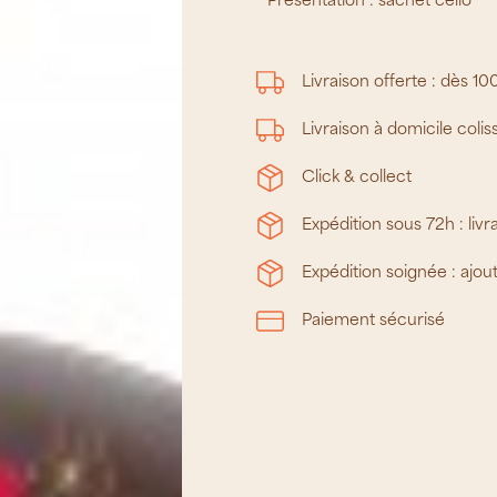
Présentation : sachet cello
Livraison offerte :
dès 10
Livraison à domicile
colis
Click & collect
Expédition sous 72h : livr
Expédition soignée :
ajou
Paiement sécurisé