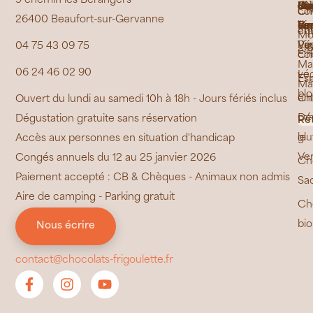
9 chemin les Berangers
Jai
Bou
Ras
Ma
de
Di
Fe
de
de
de
de
"C
Ca
Pe
Co
Ca
de
Ch
co
Ch
26400 Beaufort-sur-Gervanne
La
de
Ri
Cr
Pr
Ber
la
Vo
La
/
Va
équ
éth
Mo
Poy
Ré
Vau
Vi
04 75 43 09 75
en
Ch
co
Ma
06 24 46 02 90
vé
Le
Es
Ma
bl
Ch
ent
Ouvert du lundi au samedi 10h à 18h - Jours fériés inclus
sa
Dé
Dégustation gratuite sans réservation
Ré
glu
le
Accès aux personnes en situation d'handicap
Ve
Congés annuels du 12 au 25 janvier 2026
Ch
Paiement accepté : CB & Chèques - Animaux non admis
Sa
Aire de camping - Parking gratuit
Ch
bio
Nous écrire
contact@chocolats-frigoulette.fr