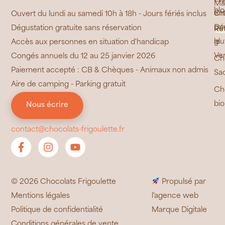
Ma
bl
Ch
ent
Ouvert du lundi au samedi 10h à 18h - Jours fériés inclus
sa
Dé
Dégustation gratuite sans réservation
Ré
glu
le
Accès aux personnes en situation d'handicap
Ve
Congés annuels du 12 au 25 janvier 2026
Ch
Paiement accepté : CB & Chèques - Animaux non admis
Sa
Aire de camping - Parking gratuit
Ch
bio
Nous écrire
contact@chocolats-frigoulette.fr
© 2026 Chocolats Frigoulette
Propulsé par
Mentions légales
l'agence web
Politique de confidentialité
Marque Digitale
Conditions générales de vente