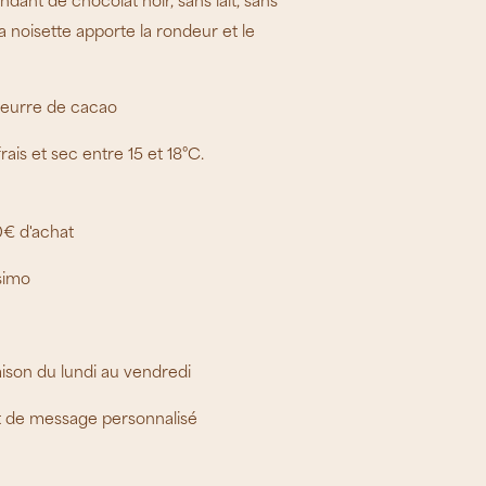
dant de chocolat noir, sans lait, sans
a noisette apporte la rondeur et le
beurre de cacao
ais et sec entre 15 et 18°C.
0€ d'achat
simo
aison du lundi au vendredi
t de message personnalisé