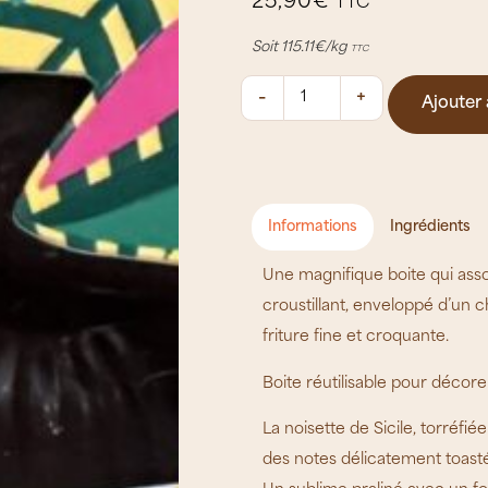
25,90
€
TTC
Soit 115.11€/kg
TTC
Ajouter 
Informations
Ingrédients
Une magnifique boite qui asso
croustillant, enveloppé d’un 
friture fine et croquante.
Boite réutilisable pour décorer
La noisette de Sicile, torréfi
des notes délicatement toast