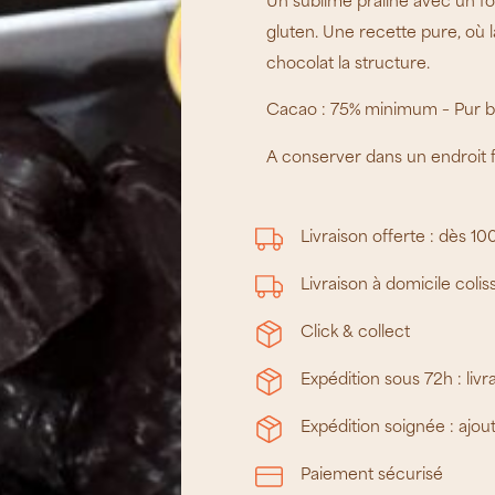
Un sublime praliné avec un fon
gluten. Une recette pure, où l
chocolat la structure.
Cacao : 75% minimum – Pur 
A conserver dans un endroit fr
Livraison offerte :
dès 10
Livraison à domicile
colis
Click & collect
Expédition sous 72h : livr
Expédition soignée :
ajou
Paiement sécurisé