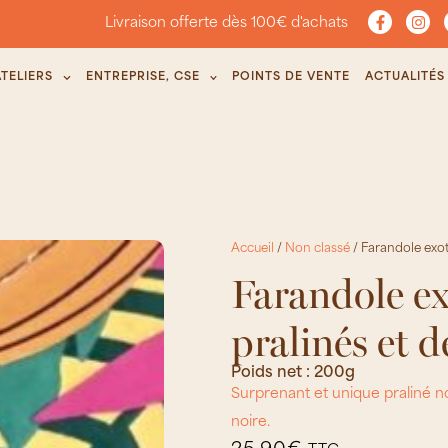
Livraison offerte dès 100€ d'achats
ATELIERS
ENTREPRISE, CSE
POINTS DE VENTE
ACTUALITÉS
Accueil
/
Non classé
/ Farandole exot
Farandole ex
pralinés et d
Poids net : 200g
Surprenant et unique praliné no
noire.