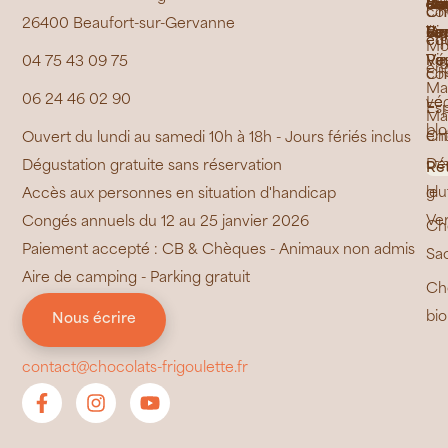
Jai
Bou
Ras
Ma
de
Di
Fe
de
de
de
de
"C
Ca
Pe
Co
Ca
de
Ch
co
Ch
26400 Beaufort-sur-Gervanne
La
de
Ri
Cr
Pr
Ber
la
Vo
La
/
Va
équ
éth
Mo
Poy
Ré
Vau
Vi
04 75 43 09 75
en
Ch
co
Ma
06 24 46 02 90
vé
Le
Es
Ma
bl
Ch
ent
Ouvert du lundi au samedi 10h à 18h - Jours fériés inclus
sa
Dé
Dégustation gratuite sans réservation
Ré
glu
le
Accès aux personnes en situation d'handicap
Ve
Congés annuels du 12 au 25 janvier 2026
Ch
Paiement accepté : CB & Chèques - Animaux non admis
Sa
Aire de camping - Parking gratuit
Ch
bio
Nous écrire
contact@chocolats-frigoulette.fr