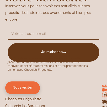
Inscrivez-vous pour recevoir des actualités sur nos
produits, des histoires, des événements et bien plus
encore.
Je m'abonne
En m’inscrivant à la newsletter de Chocolats Frigoulette,
j’accepte que mon adresse email soit conservée afin de
recevoir les dernières informations et offres promotionnelles
en lien avec Chocolats Frigoulette.
No
In
Ch
Au
Nous visiter
ch
pra
Fri
de
Ch
Ch
FA
La
Fri
Chocolats Frigoulette
Ca
Ma
Ca
Bra
Ess
No
La
Brû
Gl
Mu
Ma
Bi
Le
Do
Se
Ge
Ch
ét
cho
No
9 chemin les Berangers