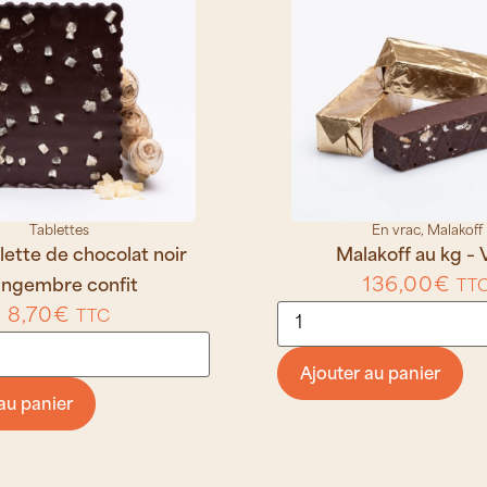
Tablettes
En vrac
,
Malakoff
lette de chocolat noir
Malakoff au kg – 
136,00
€
ingembre confit
TT
8,70
€
TTC
Ajouter au panier
au panier