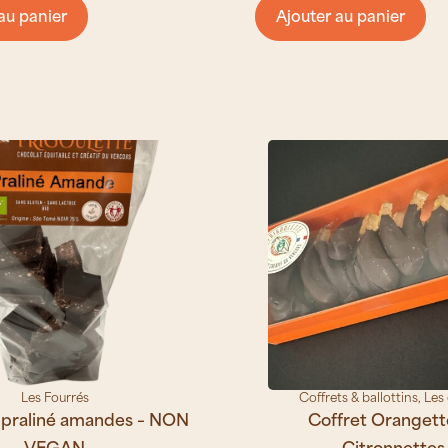
au panier
Ajouter au panier
Les Fourrés
Coffrets & ballottins
,
Les 
 praliné amandes – NON
Coffret Orangett