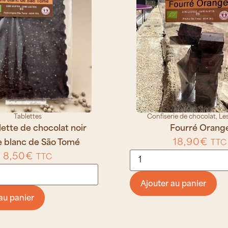
Tablettes
Confiserie de chocolat
,
Le
blette de chocolat noir
Fourré Orang
18,90
€
e blanc de São Tomé
TTC
8,50
€
TTC
Ajouter au panier
au panier